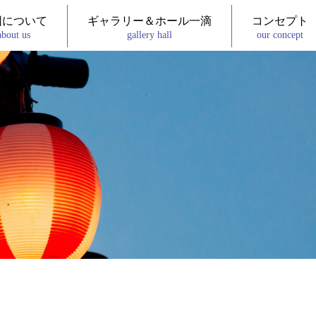
団について
ギャラリー＆ホール一滴
コンセプト
about us
gallery hall
our concept