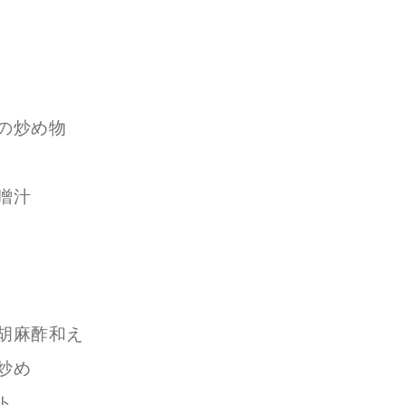
の炒め物
噌汁
胡麻酢和え
炒め
ト