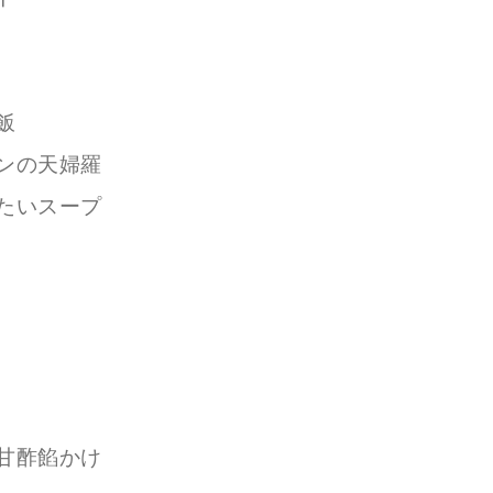
飯
ンの天婦羅
たいスープ
甘酢餡かけ