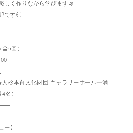
楽しく作りながら学びます🌿
迎です◎
――
（全6回）
00
円
法人杉本育文化財団 ギャラリーホール一滴
り4名）
――
ュー】