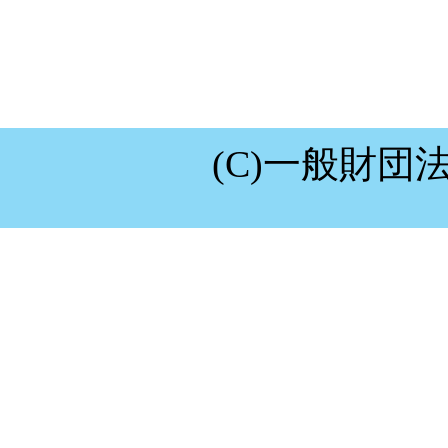
2022.12.28
大相撲福井場
す！
(C)一般財団
2022.12.28
今年も県内各
た。
«
1
2
3
4
5