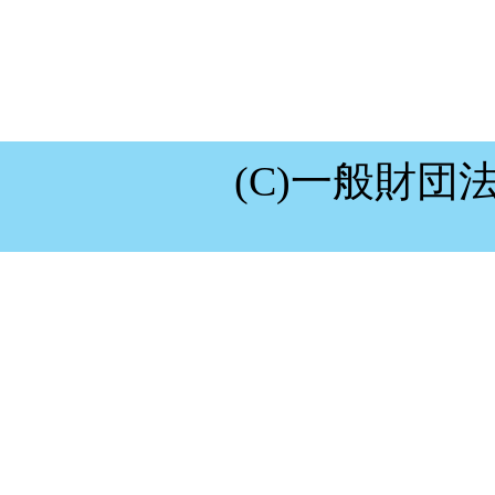
2024.03.19
【開催告知】
します。
(C)一般財団
2024.03.19
【協賛報告】2
特別協賛して
«
1
2
3
4
5